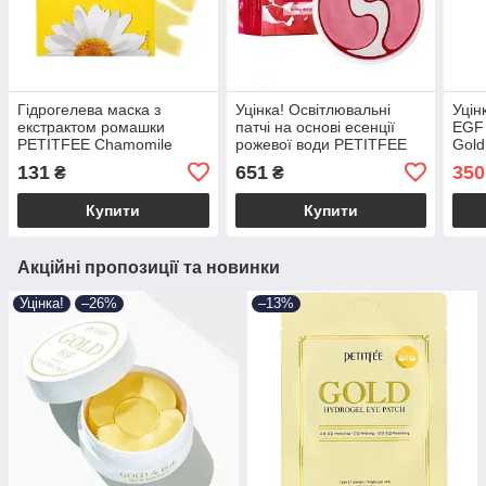
Гідрогелева маска з
Уцінка! Освітлювальні
Уцін
екстрактом ромашки
патчі на основі есенції
EGF 
PETITFEE Chamomile
рожевої води PETITFEE
Gold
Lightening Hydrogel Face
Pink Vita Brightening Eye
Patc
131
651
350
₴
₴
Mask
Mask (до 17.09.2026)
патч
Купити
Купити
Акційні пропозиції та новинки
Уцінка!
–26%
–13%