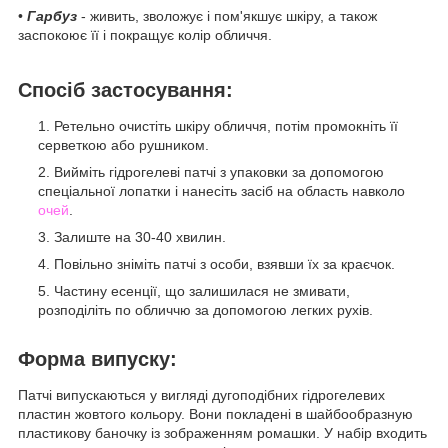
•
Гарбуз
- живить, зволожує і пом'якшує шкіру, а також
заспокоює її і покращує колір обличчя.
Спосіб застосування:
Ретельно очистіть шкіру обличчя, потім промокніть її
серветкою або рушником.
Вийміть гідрогелеві патчі з упаковки за допомогою
спеціальної лопатки і нанесіть засіб на область навколо
очей
.
Залиште на 30-40 хвилин.
Повільно зніміть патчі з особи, взявши їх за краєчок.
Частину есенції, що залишилася не змивати,
розподіліть по обличчю за допомогою легких рухів.
Форма випуску:
Патчі випускаються у вигляді дугоподібних гідрогелевих
пластин жовтого кольору. Вони покладені в шайбообразную
пластикову баночку із зображенням ромашки. У набір входить