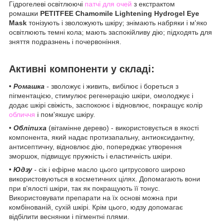
Гідрогелеві освітлюючі
патчі для очей
з екстрактом
ромашки
PETITFEE Chamomile Lightening Hydrogel Eye
Mask
тонізують і зволожують шкіру; знімають набряки і м'яко
освітлюють темні кола; мають заспокійливу дію; підходять для
зняття подразнень і почервоніння.
Активні компоненти у складі:
•
Ромашка
- зволожує і живить, вибілює і бореться з
пігментацією, стимулює регенерацію шкіри, омолоджує і
додає шкірі свіжість, заспокоює і відновлює, покращує колір
обличчя
і пом'якшує шкіру.
•
Обліпиха
(вітамінне дерево) - використовується в якості
компонента, який надає протизапальну, антиоксидантну,
антисептичну, відновлює дію, попереджає утворення
зморшок, підвищує пружність і еластичність шкіри.
•
Юдзу
- сік і ефірне масло цього цитрусового широко
використовуються в косметичних цілях. Допомагають вони
при в'ялості шкіри, так як покращують її тонус.
Використовувати препарати на їх основі можна при
комбінованій, сухій шкірі. Крім цього, юдзу допомагає
відбілити веснянки і пігментні плями.