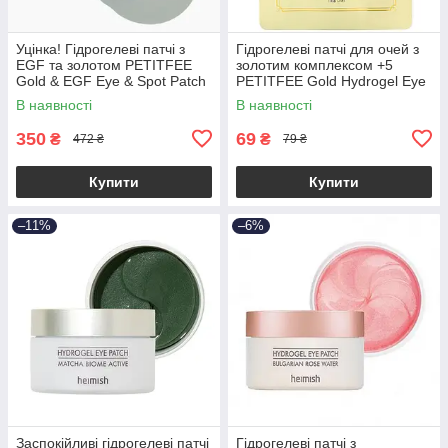
Уцінка! Гідрогелеві патчі з
Гідрогелеві патчі для очей з
EGF та золотом PETITFEE
золотим комплексом +5
Gold & EGF Eye & Spot Patch
PETITFEE Gold Hydrogel Eye
60шт + 30 точк. патчів (до
Patch (1 пара)
В наявності
В наявності
11.09.2026)
350
69
₴
₴
472 ₴
79 ₴
Купити
Купити
–11%
–6%
Заспокійливі гідрогелеві патчі
Гідрогелеві патчі з