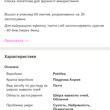
плоска лопаточка для зручності використання.
Всього в упаковці 60 патчів, розрахованих на 30
застосувань.
Для найкращого ефекту, патчі слід застосовувати курсом
- 60 днів (через день).
Приховати
Характеристики
Основні
Виробник
Petitfee
Країна виробник
Південна Корея
Вид засобу по догляду за
Патчі
шкірою навколо очей
Область застосування
Шкіра навколо очей,
Обличчя
Проблема шкіри
Сухість, Набряклість,
Пігментація