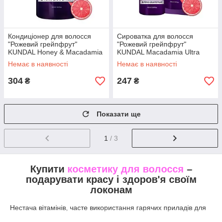
Кондиціонер для волосся
Сироватка для волосся
"Рожевий грейпфрут"
"Рожевий грейпфрут"
KUNDAL Honey & Macadamia
KUNDAL Macadamia Ultra
Treatment Pink Grapefruit
Serum Pink Grapefruit 100ml
Немає в наявності
Немає в наявності
500ml
304
247
₴
₴
Показати ще
1
/ 3
Купити
косметику для волосся
–
подарувати красу і здоров'я своїм
локонам
Нестача вітамінів, часте використання гарячих приладів для
укладання волосся, постійний вплив вітру і сонячних