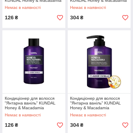
KUNDAL Honey & Macadamia
KUNDAL Honey & Macadamia
Amber Vanilla Shampoo 100ml
Amber Vanilla Shampoo 500ml
Немає в наявності
Немає в наявності
126
304
₴
₴
Кондиціонер для волосся
Кондиціонер для волосся
"Янтарна ваніль" KUNDAL
"Янтарна ваніль" KUNDAL
Honey & Macadamia
Honey & Macadamia
Treatment Amber Vanilla
Treatment Amber Vanilla
Немає в наявності
Немає в наявності
100ml
500ml
126
304
₴
₴