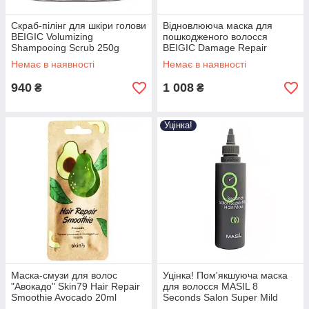
Скраб-пілінг для шкіри голови
Відновлююча маска для
BEIGIC Volumizing
пошкодженого волосся
Shampooing Scrub 250g
BEIGIC Damage Repair
Treatment Mask 200g
Немає в наявності
Немає в наявності
940
1 008
₴
₴
Уцінка!
Маска-смузи для волос
Уцінка! Пом'якшуюча маска
"Авокадо" Skin79 Hair Repair
для волосся MASIL 8
Smoothie Avocado 20ml
Seconds Salon Super Mild
Hair Mask 100ml (Термін