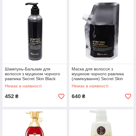
Шампунь-Бальзам для
Маска для волосся з
волосся з муцином чорного
муцином чорного равлика
равлика Secret Skin Black
(ламінування) Secret Skin
Snail All In One Treatment
Black Snail Protein LPP
Немає в наявності
Немає в наявності
Shampoo 250ml
Treatment 480g
452
640
₴
₴