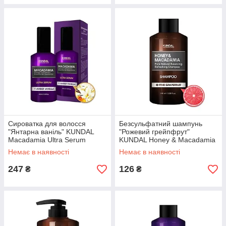
Сироватка для волосся
Безсульфатний шампунь
"Янтарна ваніль" KUNDAL
"Рожевий грейпфрут"
Macadamia Ultra Serum
KUNDAL Honey & Macadamia
Amber Vanilla 100ml
Pink Grapefruit Shampoo
Немає в наявності
Немає в наявності
100ml
247
126
₴
₴