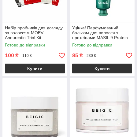
Набір пробників для догляду
Уцінка! Парфумований
за волоссям MOEV
бальзам для волосся з
Annurcatin Trial Kit
протеїнами MASIL 9 Protein
Perfume Silk Balm 20ml (до
Готово до відправки
Готово до відправки
26.11.2026)
100
85
₴
₴
110 ₴
230 ₴
Купити
Купити