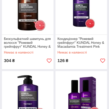
Безсульфатний шампунь для
Кондиціонер "Рожевий
волосся "Рожевий
грейпфрут" KUNDAL Honey &
грейпфрут" KUNDAL Honey &
Macadamia Treatment Pink
Macadamia Pink Grapefruit
Grapefruit 100ml
Немає в наявності
Немає в наявності
Shampoo 500ml
304
126
₴
₴