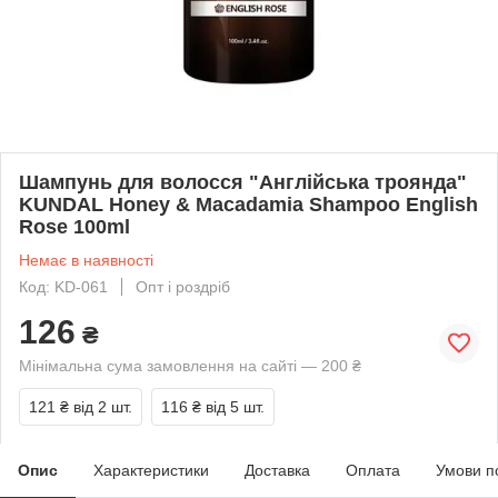
Шампунь для волосся "Англійська троянда"
KUNDAL Honey & Macadamia Shampoo English
Rose 100ml
Немає в наявності
Код: KD-061
Опт і роздріб
126
₴
Мінімальна сума замовлення на сайті — 200 ₴
121 ₴
від 2 шт.
116 ₴
від 5 шт.
Опис
Характеристики
Доставка
Оплата
Умови п