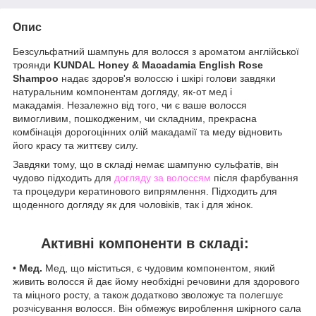
Опис
Безсульфатний шампунь для волосся з ароматом англійської
троянди
KUNDAL Honey & Macadamia English Rose
Shampoo
надає здоров'я волоссю і шкірі голови завдяки
натуральним компонентам догляду, як-от мед і
макадамія. Незалежно від того, чи є ваше волосся
вимогливим, пошкодженим, чи складним, прекрасна
комбінація дорогоцінних олій макадамії та меду відновить
його красу та життєву силу.
Завдяки тому, що в складі немає шампуню сульфатів, він
чудово підходить для
догляду за волоссям
після фарбування
та процедури кератинового випрямлення. Підходить для
щоденного догляду як для чоловіків, так і для жінок.
Активні компоненти в складі:
•
Мед.
Мед, що міститься, є чудовим компонентом, який
живить волосся й дає йому необхідні речовини для здорового
та міцного росту, а також додатково зволожує та полегшує
розчісування волосся. Він обмежує вироблення шкірного сала