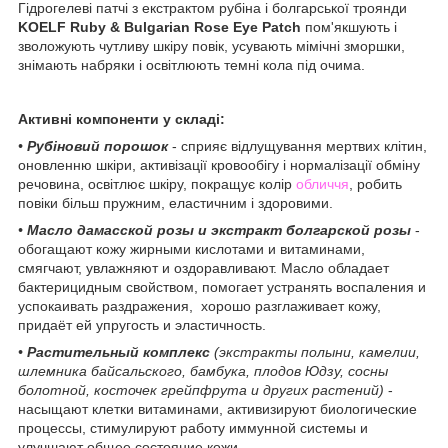
Гідрогелеві патчі з екстрактом рубіна і болгарської троянди
KOELF Ruby & Bulgarian Rose Eye Patch
пом'якшують і
зволожують чутливу шкіру повік, усувають мімічні зморшки,
знімають набряки і освітлюють темні кола під очима.
Активні компоненти у складі:
•
Рубіновий порошок
- сприяє відлущування мертвих клітин,
оновленню шкіри, активізації кровообігу і нормалізації обміну
речовина, освітлює шкіру, покращує колір
обличчя
, робить
повіки більш пружним, еластичним і здоровими.
•
Масло дамасской розы и экстракт болгарской розы
-
обогащают кожу жирными кислотами и витаминами,
смягчают, увлажняют и оздоравливают. Масло обладает
бактерицидным свойством, помогает устранять воспаления и
успокаивать раздражения, хорошо разглаживает кожу,
придаёт ей упругость и эластичность.
•
Растительный комплекс
(экстракты полыни, камелии,
шлемника байсальского, бамбука, плодов Юдзу, сосны
болотной, косточек грейпфрута и других растений)
-
насыщают клетки витаминами, активизируют биологические
процессы, стимулируют работу иммунной системы и
улучшают общее состояние кожи.