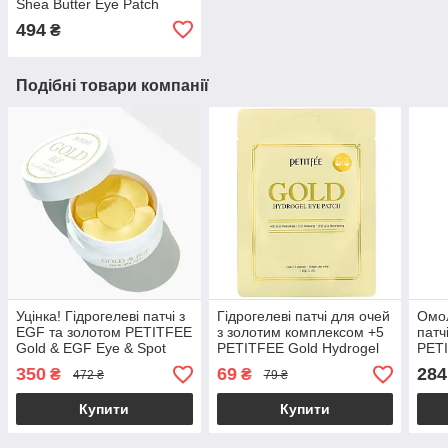
Shea Butter Eye Patch
494
₴
Подібні товари компанії
Уцінка! Гідрогелеві патчі з
Гідрогелеві патчі для очей
Омол
EGF та золотом PETITFEE
з золотим комплексом +5
патч
Gold & EGF Eye & Spot
PETITFEE Gold Hydrogel
PETI
Patch 60шт + 30 точк.
Eye Patch (1 пара)
Eye 
350
69
284
₴
₴
472 ₴
79 ₴
патчів (до 11.09.2026)
до: 
Купити
Купити