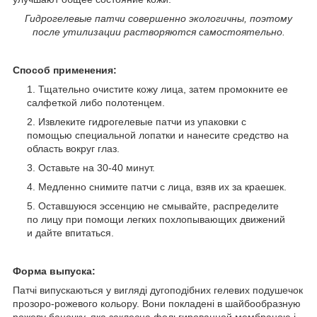
Гидрогелевые патчи совершенно экологичны, поэтому
после утилизации растворяются самостоятельно.
Способ применения:
Тщательно очистите кожу лица, затем промокните ее
салфеткой либо полотенцем.
Извлеките гидрогелевые патчи из упаковки с
помощью специальной лопатки и нанесите средство на
область вокруг глаз.
Оставьте на 30-40 минут.
Медленно снимите патчи с лица, взяв их за краешек.
Оставшуюся эссенцию не смывайте, распределите
по лицу при помощи легких похлопывающих движений
и дайте впитаться.
Форма выпуска:
Патчі випускаються у вигляді дугоподібних гелевих подушечок
прозоро-рожевого кольору. Вони покладені в шайбообразную
рожеву баночку, яка заклеєна фольгированной мембраною і