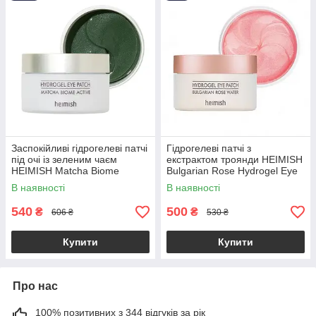
Заспокійливі гідрогелеві патчі
Гідрогелеві патчі з
під очі із зеленим чаєм
екстрактом троянди HEIMISH
HEIMISH Matcha Biome
Bulgarian Rose Hydrogel Eye
Hydrogel Eye Patch 60шт
Patch 60шт
В наявності
В наявності
540
500
₴
₴
606 ₴
530 ₴
Купити
Купити
Про нас
100% позитивних з 344 відгуків за рік