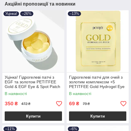
Акційні пропозиції та новинки
Уцінка!
–26%
–13%
Уцінка! Гідрогелеві патчі з
Гідрогелеві патчі для очей з
EGF та золотом PETITFEE
золотим комплексом +5
Gold & EGF Eye & Spot Patch
PETITFEE Gold Hydrogel Eye
60шт + 30 точк. патчів (до
Patch (1 пара)
В наявності
В наявності
11.09.2026)
350
69
₴
₴
472 ₴
79 ₴
Купити
Купити
–11%
–6%