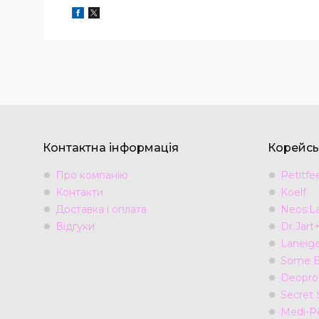
Контактна інформація
Корейсь
Про компанію
Petitfe
Контакти
Koelf
Доставка і оплата
Neos:L
Відгуки
Dr.Jart
Laneig
Some B
Deopro
Secret 
Medi-P