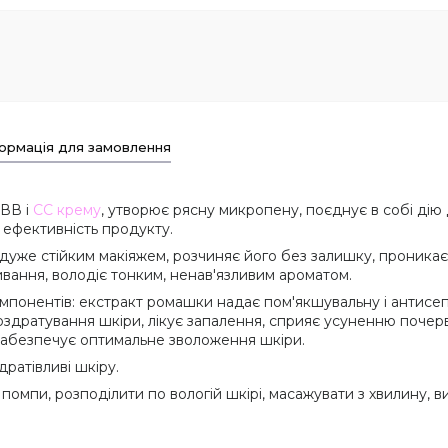
ормація для замовлення
 ВВ і
СС крему
, утворює рясну микропену, поєднує в собі дію 
 ефективність продукту.
ь дуже стійким макіяжем, розчиняє його без залишку, проникає 
ивання, володіє тонким, ненав'язливим ароматом.
омпонентів: екстракт ромашки надає пом'якшувальну і антисе
роздратування шкіри, лікує запалення, сприяє усуненню почер
 забезпечує оптимальне зволоження шкіри.
дратівливі шкіру.
омпи, розподілити по вологій шкірі, масажувати з хвилину, 