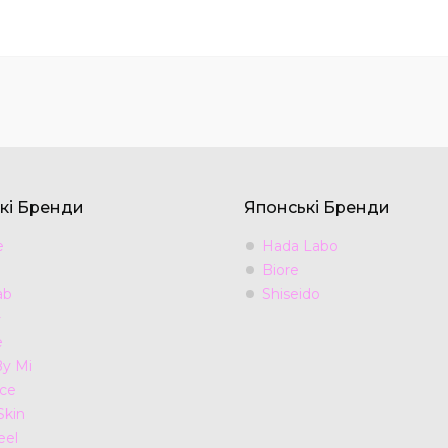
кі Бренди
Японські Бренди
e
Hada Labo
Biore
ab
Shiseido
+
e
y Mi
ce
Skin
eel