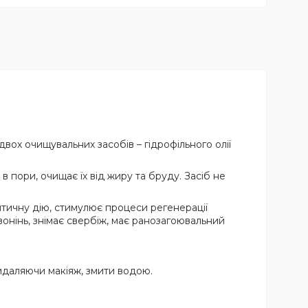
двох очищувальних засобів – гідрофільного олії
в пори, очищає їх від жиру та бруду. Засіб не
птичну дію, стимулює процеси регенерації
вонінь, знімає свербіж, має ранозагоювальний
видаляючи макіяж, змити водою.