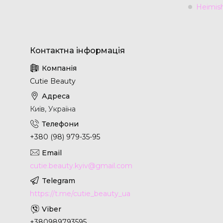
Heimis
Cutie Beauty
Київ, Україна
+380 (98) 979-35-95
cutie.beauty.kyiv@gmail.com
https://t.me/cutie_beauty_ua
+380989793595