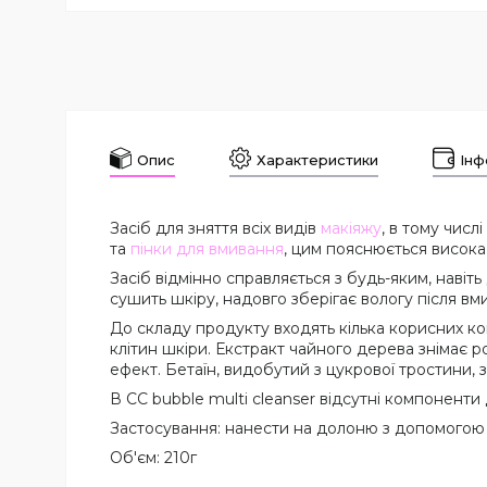
Опис
Характеристики
Інф
Засіб для зняття всіх видів
макіяжу
, в тому числі
та
пінки для вмивання
, цим пояснюється висока
Засіб відмінно справляється з будь-яким, навіт
сушить шкіру, надовго зберігає вологу після вм
До складу продукту входять кілька корисних к
клітин шкіри. Екстракт чайного дерева знімає 
ефект. Бетаїн, видобутий з цукрової тростини,
В CC bubble multi cleanser відсутні компоненти 
Застосування: нанести на долоню з допомогою п
Об'єм: 210г