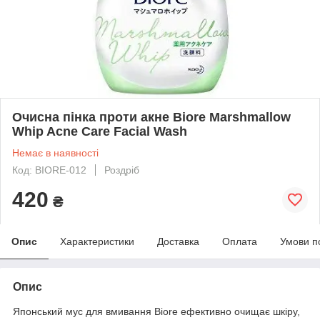
Очисна пінка проти акне Biore Marshmallow
Whip Acne Care Facial Wash
Немає в наявності
Код: BIORE-012
Роздріб
420
₴
Опис
Характеристики
Доставка
Оплата
Умови п
Опис
Японський мус для вмивання Biore ефективно очищає шкіру,