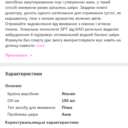
запобігає закупорюванню пор і утворенню акне, у такий
спосіб знижуючи ризик запалень шкіри. Завдяки помпі-
дозатору, досить одного натискання для отримання густої, як
маршмелоу, піни з легким ароматом зелених квітів.
Отримайте задоволення від вмивання з ніжною і м'якою
пінкою. Унікальна технологія SPT від KAO ретельно видаляє
забруднення й підтримує оптимальний водний баланс шкіри.
Формула без спирту дає змогу використовувати мус навіть на
ділянці навколо
очей
.
Приховати
Характеристики
Основні
Країна виробник
Японія
Об`єм
150 мл
Тип засобу для вмивання
Пінка
Проблема шкіри
Акне
Користувальницькі характеристики