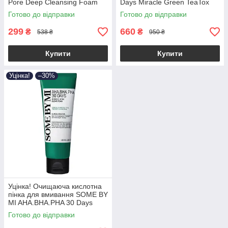
Pore Deep Cleansing Foam
Days Miracle Green TeaTox
150ml (до 15.11.2026)
Bubble Cleanser (М'ята
Готово до відправки
Готово до відправки
коробка!)
299
660
₴
₴
538 ₴
950 ₴
Купити
Купити
Уцінка!
–30%
Уцінка! Очищаюча кислотна
пінка для вмивання SOME BY
MI AHA.BHA.PHA 30 Days
Miracle Acne Clear Foam
Готово до відправки
100ml (термін до:
14.12.2026!)