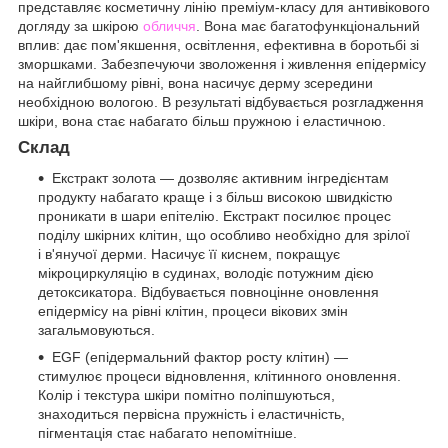
представляє косметичну лінію преміум-класу для антивікового
догляду за шкірою
обличчя
. Вона має багатофункціональний
вплив: дає пом'якшення, освітлення, ефективна в боротьбі зі
зморшками. Забезпечуючи зволоження і живлення епідермісу
на найглибшому рівні, вона насичує дерму зсередини
необхідною вологою. В результаті відбувається розгладження
шкіри, вона стає набагато більш пружною і еластичною.
Склад
Екстракт золота — дозволяє активним інгредієнтам
продукту набагато краще і з більш високою швидкістю
проникати в шари епітелію. Екстракт посилює процес
поділу шкірних клітин, що особливо необхідно для зрілої
і в'янучої дерми. Насичує її киснем, покращує
мікроциркуляцію в судинах, володіє потужним дією
детоксикатора. Відбувається повноцінне оновлення
епідермісу на рівні клітин, процеси вікових змін
загальмовуються.
EGF (епідермальний фактор росту клітин) —
стимулює процеси відновлення, клітинного оновлення.
Колір і текстура шкіри помітно поліпшуються,
знаходиться первісна пружність і еластичність,
пігментація стає набагато непомітніше.