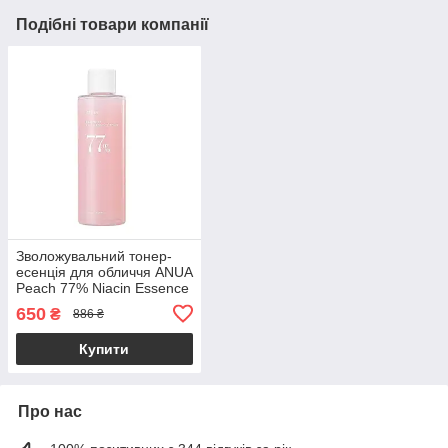
Подібні товари компанії
Зволожувальний тонер-
есенція для обличчя ANUA
Peach 77% Niacin Essence
Toner 250ml (УЦІНКА!
650
₴
886 ₴
Пошкоджене паковання)
Купити
Про нас