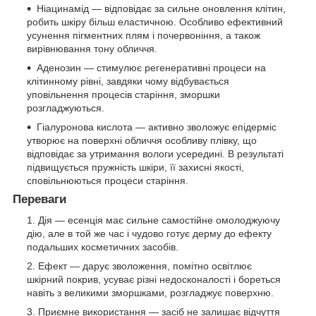
Ніацинамід — відповідає за сильне оновлення клітин,
робить шкіру більш еластичною. Особливо ефективний
усунення пігментних плям і почервоніння, а також
вирівнювання тону обличчя.
Аденозин — стимулює регенеративні процеси на
клітинному рівні, завдяки чому відбувається
уповільнення процесів старіння, зморшки
розгладжуються.
Гіалуронова кислота — активно зволожує епідерміс
утворює на поверхні обличчя особливу плівку, що
відповідає за утримання вологи усередині. В результаті
підвищується пружність шкіри, її захисні якості,
сповільнюються процеси старіння.
Переваги
Дія — есенція має сильне самостійне омолоджуючу
дію, але в той же час і чудово готує дерму до ефекту
подальших косметичних засобів.
Ефект — дарує зволоження, помітно освітлює
шкірний покрив, усуває різні недосконалості і бореться
навіть з великими зморшками, розгладжує поверхню.
Приємне використання — засіб не залишає відчуття