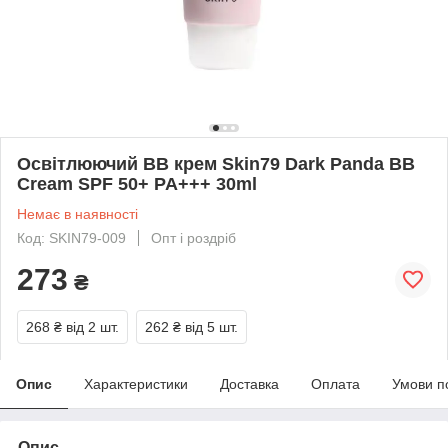
Освітлюючий BB крем Skin79 Dark Panda BB
Cream SPF 50+ PA+++ 30ml
Немає в наявності
Код: SKIN79-009
Опт і роздріб
273
₴
268 ₴
від 2 шт.
262 ₴
від 5 шт.
Опис
Характеристики
Доставка
Оплата
Умови п
Опис