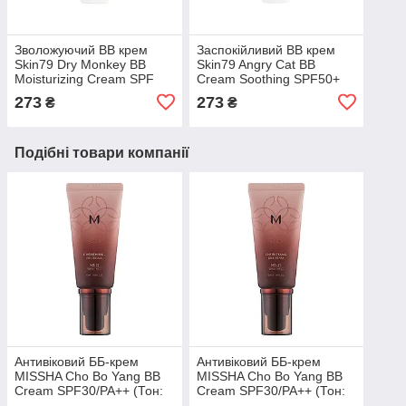
Зволожуючий BB крем
Заспокійливий BB крем
Skin79 Dry Monkey BB
Skin79 Angry Cat BB
Moisturizing Cream SPF
Cream Soothing SPF50+
50+ PA+++ 30ml
PA+++ 30ml
273
273
₴
₴
Подібні товари компанії
Антивіковий ББ-крем
Антивіковий ББ-крем
MISSHA Cho Bo Yang BB
MISSHA Cho Bo Yang BB
Cream SPF30/PA++ (Тон:
Cream SPF30/PA++ (Тон:
#22 Soft Beige) 50ml
#21 Light Beige) 50ml