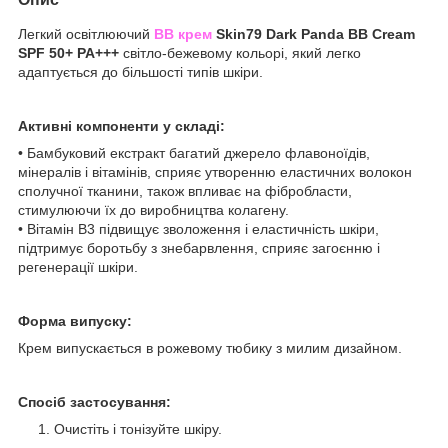
Легкий освітлюючий
BB крем
Skin79 Dark Panda BB Cream
SPF 50+ PA+++
світло-бежевому кольорі, який легко
адаптується до більшості типів шкіри.
Активні компоненти у складі:
• Бамбуковий екстракт багатий джерело флавоноїдів,
мінералів і вітамінів, сприяє утворенню еластичних волокон
сполучної тканини, також впливає на фібробласти,
стимулюючи їх до виробництва колагену.
• Вітамін B3 підвищує зволоження і еластичність шкіри,
підтримує боротьбу з знебарвлення, сприяє загоєнню і
регенерації шкіри.
Форма випуску:
Крем випускається в рожевому тюбику з милим дизайном.
Спосіб застосування:
Очистіть і тонізуйте шкіру.