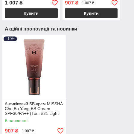
1 007
907
₴
₴
1 007 ₴
Купити
Купити
Акційні пропозиції та новинки
–10%
Антивіковий ББ-крем MISSHA
Cho Bo Yang BB Cream
SPF30/PA++ (Тон: #21 Light
Beige) 50ml
В наявності
907
₴
1 007 ₴