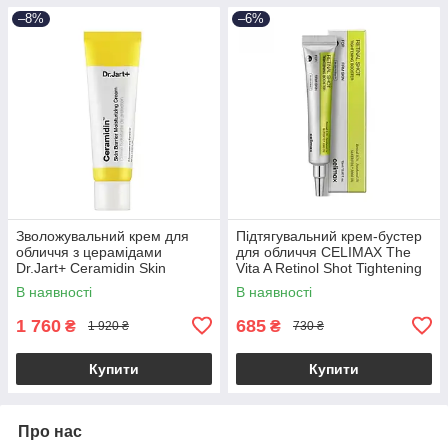
–8%
–6%
Зволожувальний крем для
Підтягувальний крем-бустер
обличчя з церамідами
для обличчя CELIMAX The
Dr.Jart+ Ceramidin Skin
Vita A Retinol Shot Tightening
Barrier Moisturizing Cream
Booster 15ml
В наявності
В наявності
50ml
1 760
685
₴
₴
1 920 ₴
730 ₴
Купити
Купити
Про нас