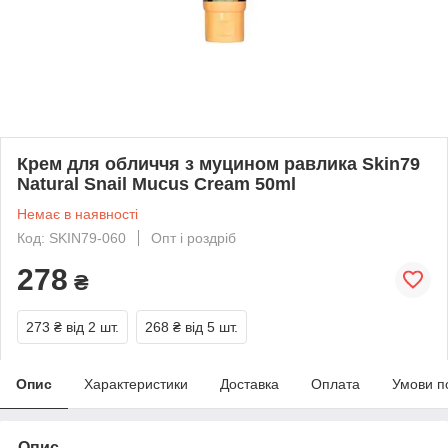
Крем для обличчя з муцином равлика Skin79
Natural Snail Mucus Cream 50ml
Немає в наявності
Код: SKIN79-060
Опт і роздріб
278
₴
273 ₴
від 2 шт.
268 ₴
від 5 шт.
Опис
Характеристики
Доставка
Оплата
Умови п
Опис