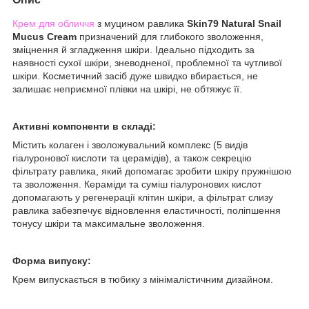
Крем для обличчя
з муцином равлика
Skin79 Natural Snail
Mucus Cream
призначений для глибокого зволоження,
зміцнення й згладження шкіри. Ідеально підходить за
наявності сухої шкіри, зневодненої, проблемної та чутливої
шкіри. Косметичний засіб дуже швидко вбирається, не
залишає неприємної плівки на шкірі, не обтяжує її.
Активні компоненти в складі:
Містить колаген і зволожувальний комплекс (5 видів
гіалуронової кислоти та церамідів), а також секрецію
фільтрату равлика, який допомагає зробити шкіру пружнішою
та зволоження. Кераміди та суміш гіалуронових кислот
допомагають у регенерації клітин шкіри, а фільтрат слизу
равлика забезпечує відновлення еластичності, поліпшення
тонусу шкіри та максимальне зволоження.
Форма випуску:
Крем випускається в тюбику з мінімалістичним дизайном.