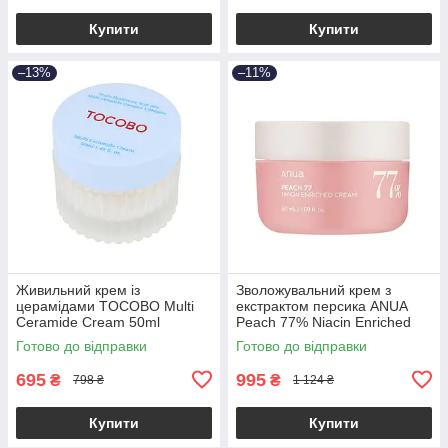
Купити
Купити
–13%
–11%
Живильний крем із
Зволожувальний крем з
церамідами TOCOBO Multi
екстрактом персика ANUA
Ceramide Cream 50ml
Peach 77% Niacin Enriched
Cream 50ml
Готово до відправки
Готово до відправки
695
995
₴
₴
798 ₴
1 124 ₴
Купити
Купити