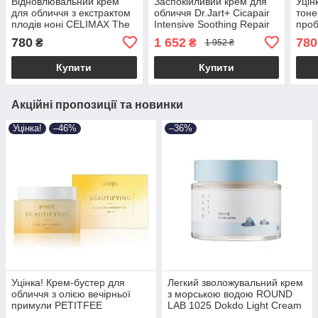
Відновлювальний крем
Заспокійливий крем для
Уцін
для обличчя з екстрактом
обличчя Dr.Jart+ Cicapair
тоне
плодів ноні CELIMAX The
Intensive Soothing Repair
проб
Real Noni Energy Repair
Cream 50ml
Mada
780
1 652
780
₴
₴
1 952 ₴
Cream 50ml
Prob
210m
Купити
Купити
Акційні пропозиції та новинки
Уцінка!
–46%
–36%
Уцінка! Крем-бустер для
Легкий зволожувальний крем
обличчя з олією вечірньої
з морською водою ROUND
примули PETITFEE
LAB 1025 Dokdo Light Cream
Beautifying Glow On Hydration
80ml( термін до 07.11.2026 р)