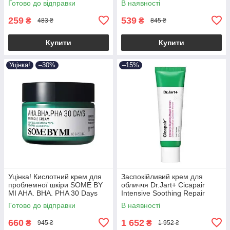
Готово до відправки
В наявності
50ml (до 01.11.2026)
259
539
₴
₴
483 ₴
845 ₴
Купити
Купити
Уцінка!
–30%
–15%
Уцінка! Кислотний крем для
Заспокійливий крем для
проблемної шкіри SOME BY
обличчя Dr.Jart+ Cicapair
MI AHA. BHA. PHA 30 Days
Intensive Soothing Repair
Miracle Cream 60ml
Cream 50ml
Готово до відправки
В наявності
(Прим'яте паковання!)
660
1 652
₴
₴
945 ₴
1 952 ₴