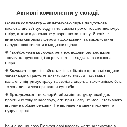
Активні компоненти у складі:
Основа комплексу
– низькомолекулярна гіалуронова
кислота, що зв'язує воду і тим самим пролонговано зволожує
шкіру, а також допомагає утворенню колагену. Японія є
визнаним світовим лідером у дослідженні та використанні
гіалуронової кислоти в медичних цілях.
✺
Гіалуронова кислота
регулює водний баланс шкіри,
тонусу та пружності, і як результат – гладка та зволожена
шкіра.
✺
Колаген
- один із найважливіших білків в організмі людини,
забезпечує міцність та еластичність тканин. Вживання
колагену підтримує красу та свіжість шкіри, а також знімає біль
та запалення захворювання суглобів.
✺
Еритритол
- некалорійний замінник цукру, який дає
практично таку ж насолоду, але при цьому не має негативного
впливу на обмін речовин. Не впливає на рівень інсуліну та
цукру в крові!
Кожна денна доза Гіалуронової кислоти желе запечатана в