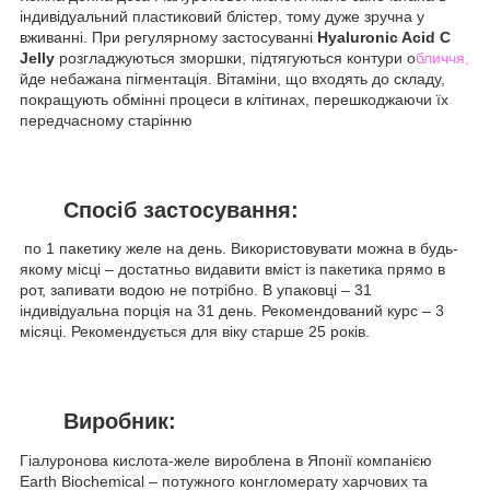
індивідуальний пластиковий блістер, тому дуже зручна у
вживанні. При регулярному застосуванні
Hyaluronic Acid C
Jelly
розгладжуються зморшки, підтягуються контури о
бличчя,
йде небажана пігментація. Вітаміни, що входять до складу,
покращують обмінні процеси в клітинах, перешкоджаючи їх
передчасному старінню
Спосіб застосування:
по 1 пакетику желе на день. Використовувати можна в будь-
якому місці – достатньо видавити вміст із пакетика прямо в
рот, запивати водою не потрібно. В упаковці – 31
індивідуальна порція на 31 день. Рекомендований курс – 3
місяці. Рекомендується для віку старше 25 років.
Виробник:
Гіалуронова кислота-желе вироблена в Японії компанією
Earth Biochemical – потужного конгломерату харчових та