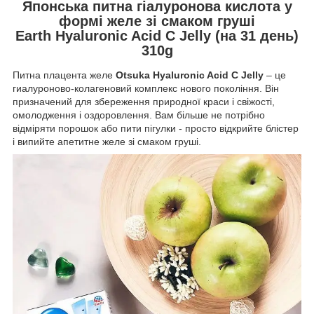
Японська питна гіалуронова кислота у
формі желе зі смаком груші
Earth Hyaluronic Acid C Jelly (на 31 день)
310g
Питна плацента желе
Otsuka Hyaluronic Acid C Jelly
– це
гиалуроново-колагеновий комплекс нового покоління. Він
призначений для збереження природної краси і свіжості,
омолодження і оздоровлення. Вам більше не потрібно
відміряти порошок або пити пігулки - просто відкрийте блістер
і випийте апетитне желе зі смаком груші.