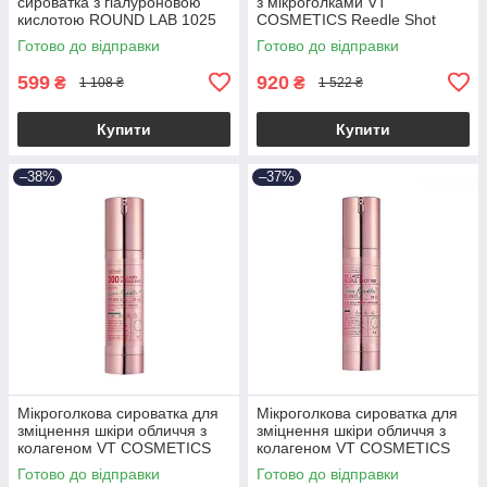
сироватка з гіалуроновою
з мікроголками VT
кислотою ROUND LAB 1025
COSMETICS Reedle Shot
Dokdo Ampoule 45g (Термін
Compact Set
Готово до відправки
Готово до відправки
придатності: до 26.11.2026)
599
920
₴
₴
1 108 ₴
1 522 ₴
Купити
Купити
–38%
–37%
Мікроголкова сироватка для
Мікроголкова сироватка для
зміцнення шкіри обличчя з
зміцнення шкіри обличчя з
колагеном VT COSMETICS
колагеном VT COSMETICS
Collagen Reedle Shot 300
Collagen Reedle Shot 100
Готово до відправки
Готово до відправки
50ml
50ml