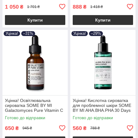
1 050
888
₴
₴
1 701 ₴
1 418 ₴
Купити
Купити
Уцінка!
–31%
Уцінка!
–29%
Уцінка! Освітлювальна
Уцінка! Кислотна сироватка
сироватка SOME BY MI
для проблемної шкіри SOME
Galactomyces Pure Vitamin C
BY MI AHA.BHA.PHA 30 Days
Glow Serum 30ml (ДО:
Miracle Serum 50ml (до
Готово до відправки
Готово до відправки
23.01.2027)
26.01.2027)
650
560
₴
₴
945 ₴
788 ₴