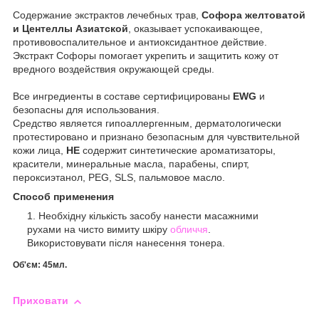
Содержание экстрактов лечебных трав,
Софора желтоватой
и Центеллы Азиатской
, оказывает успокаивающее,
противовоспалительное и антиоксидантное действие.
Экстракт Софоры помогает укрепить и защитить кожу от
вредного воздействия окружающей среды.
Все ингредиенты в составе сертифицированы
EWG
и
безопасны для использования.
Средство является гипоаллергенным, дерматологически
протестировано и признано безопасным для чувствительной
кожи лица,
НЕ
содержит синтетические ароматизаторы,
красители, минеральные масла, парабены, спирт,
пероксиэтанол, PEG, SLS, пальмовое масло.
Способ применения
Необхідну кількість засобу нанести масажними
рухами на чисто вимиту шкіру
обличчя
.
Використовувати після нанесення тонера.
Об'єм:
45мл.
Приховати