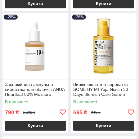
Купити
Купити
–28%
–26%
Заспокійлива ампульна
Вирівнююча тон сироватка
сироватка для обличчя ANUA
SOME BY MI Yuja Niacin 30
Heartleaf 80% Moisture
Days Blemish Care Serum
Soothing Ampoule 30ml
50ml (ДО: 05.02.2027)
В наявності
В наявності
790
695
₴
₴
1 102 ₴
945 ₴
Купити
Купити