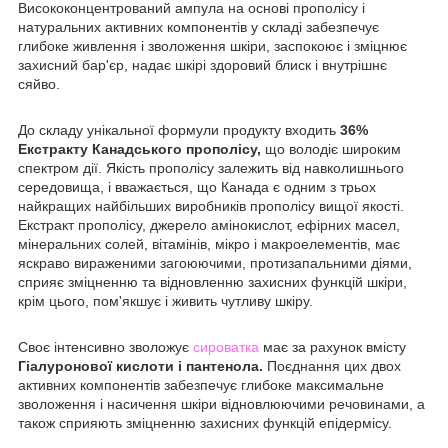
Висококонцентрований ампула на основі прополісу і
натуральних активних компонентів у складі забезпечує
глибоке живлення і зволоження шкіри, заспокоює і зміцнює
захисний бар'єр, надає шкірі здоровий блиск і внутрішнє
сяйво.
До складу унікальної формули продукту входить
36%
Екстракту Канадського прополісу,
що володіє широким
спектром дії. Якість прополісу залежить від навколишнього
середовища, і вважається, що Канада є одним з трьох
найкращих найбільших виробників прополісу вищої якості.
Екстракт прополісу, джерело амінокислот, ефірних масел,
мінеральних солей, вітамінів, мікро і макроелементів, має
яскраво вираженими загоюючими, протизапальними діями,
сприяє зміцненню та відновленню захисних функцій шкіри,
крім цього, пом'якшує і живить чутливу шкіру.
Своє інтенсивно зволожує
сироватка
має за рахунок вмісту
Гіалуронової кислоти і пантенола.
Поєднання цих двох
активних компонентів забезпечує глибоке максимальне
зволоження і насичення шкіри відновлюючими речовинами, а
також сприяють зміцненню захисних функцій епідермісу.