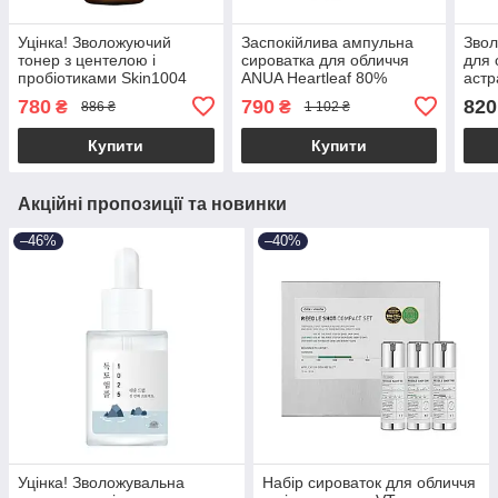
Уцінка! Зволожуючий
Заспокійлива ампульна
Звол
тонер з центелою і
сироватка для обличчя
для 
пробіотиками Skin1004
ANUA Heartleaf 80%
аст
Madagascar Centella
Moisture Soothing Ampoule
Mois
780
790
820
₴
₴
886 ₴
1 102 ₴
Probio-Cica Essence Toner
30ml
210ml (М'яте паковання!
Купити
Купити
Акційні пропозиції та новинки
–46%
–40%
Уцінка! Зволожувальна
Набір сироваток для обличчя