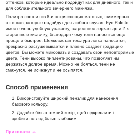
оттенков, которые идеально подойдут как для дневного, так и
для соблазнительного вечернего макияжа.
Палитра состоит из 8-и потрясающих матовых, шиммерных
оттенков, которые подойдут для любого случая. Eye Palette
имеет очень удобную упаковку, встроенное зеркальце и 2-х
стороннюю кисточку, благодаря чему тени наносятся еще
проще и быстрее. Шелковистая текстура легко наносится,
прекрасно растушёвывается и плавно создает градацию
цветов. Вы можете миксовать и создавать свои неповторимые
цвета. Тени высоко пигментированы, что позволяет им
держаться долгое время. Можно не бояться, тени не
смажутся, не исчезнут и не осыпятся.
Способ применения
Використовуйте широкий пензлик для нанесення
базового кольору.
Додайте більш темний колір, щоб підкреслити і
зробити погляд більш глибоким.
Приховати