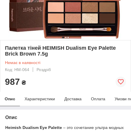
Палетка тіней HEIMISH Dualism Eye Palette
Brick Brown 7.5g
Немає в наявності
Код: HM-064
Роздріб
987
₴
Опис
Характеристики
Доставка
Оплата
Умови п
Опис
Heimish Dualism Eye Palette
– это сочетание ультра модных