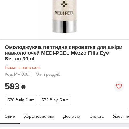
Омолоджуюча пептидна сироватка для шкіри
навколо очей MEDI-PEEL Mezzo Filla Eye
Serum 30ml
Немає в наявності
Код: MP-008
Опт і роздріб
583
₴
578 ₴
від 2 шт.
572 ₴
від 5 шт.
Опис
Характеристики
Доставка
Оплата
Умови п