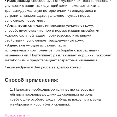
• Ниацинамид
способствует стимуляции синтеза коллагена и
улучшению защитных функций кожи, помогает снизить
трансэпидермальную потерю влаги из эпидермиса и
устранить пигментацию, увлажняет, сужает поры,
успокаивает, осветляет.
• Аллантоин
смягчает, интенсивно увлажняет кожу,
способствует сужению пор и нормализации выработки
кожного сала, обладает противовоспалительными
свойствами, успокаивает раздраженную кожу.
• Аденозин
— один из самых часто
используемых компонентов при борьбе с возрастными
изменениями. Подтягивает, разглаживает морщины, ускоряет
метаболизм и предотвращает возрастные изменения.
Рекомендуется для ухода за зрелой кожей.
Способ применения:
Нанесите необходимое количество сыворотки
лёгкими похлопывающими движениями на зоны,
требующие особого ухода (область вокруг глаз, зона
межбровия и носогубных складок).
Приховати