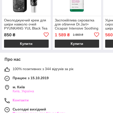
Омолоджуючий крем для
Заспокійлива сироватка
Уцін
шкіри навколо очей
для обличчя Dr.Jart+
сиро
PYUNKANG YUL Black Tea
Cicapair Intensive Soothing
шкір
Time Reverse Eye Cream
Repair Serum 30ml
AHA
850
1 589
560
₴
₴
1 869 ₴
25ml
Mira
26.0
Купити
Купити
Про нас
100% позитивних з 344 відгуків за рік
Працює з 15.10.2019
м. Київ
Київ, Україна
Контакти
Сьогодні вихідний