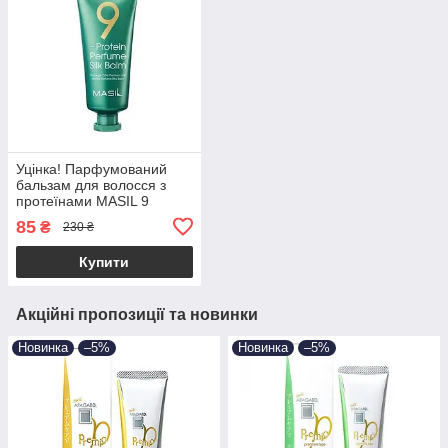
Уцінка! Парфумований
бальзам для волосся з
протеїнами MASIL 9
Protein Perfume Silk Balm
85
₴
230 ₴
20ml (до 26.11.2026)
Купити
Акційні пропозиції та новинки
Новинка
–5%
Новинка
–5%