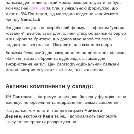
Бальзам для гоління, який можна використовувати на будь-
якій частині
обличчя
та тіла, з унікальною формулою, що
містить 3% Пантенол, від молодого південно корейського
бренду
Neos:Lab
.
Завдяки спеціально розробленій формулі з ефектом "ультра-
ковзання", цей бальзам для гоління створює захисний бар'єр
між шкірою та бритвою, що допомагає запобігти появі
подразнень від гоління. Підходить для всіх типів шкіри.
Бальзам безпечний для використання на делікатних ділянках
обличчя, таких як брови та підборіддя, а також для
використання на тілі. Цей багатофункціональний бальзам
можна використовувати як жінкам, так і чоловікам.
Активні компоненти у складі:
3% Пантенол
- підтримує та зміцнює бар'єрну функцію шкіри,
зменшує почервоніння та подразнення, знімає запалення.
Натуральні компонети, такі як
екстракт Чайного
Дерева
,
екстракт Кави
та інші, допомагають заспокоїти
шкіру та попередити роздратування.