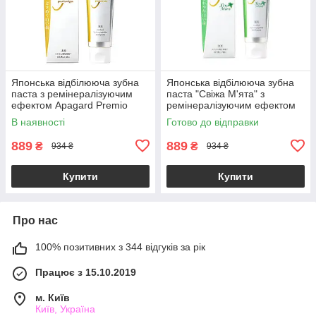
Японська відбілююча зубна
Японська відбілююча зубна
паста з ремінералізуючим
паста "Свіжа М'ята" з
ефектом Apagard Premio
ремінералізуючим ефектом
105g
Apagard Premio Extra Mint
В наявності
Готово до відправки
105g
889
889
₴
₴
934 ₴
934 ₴
Купити
Купити
Про нас
100% позитивних з 344 відгуків за рік
Працює з 15.10.2019
м. Київ
Київ, Україна