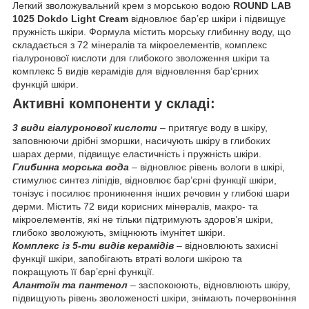
Легкий зволожувальний крем з морською водою
ROUND LAB
1025 Dokdo Light Cream
відновлює бар’єр шкіри і підвищує
пружність шкіри. Формула містить морську глибинну воду, що
складається з 72 мінералів та мікроелементів, комплекс
гіалуронової кислоти для глибокого зволоження шкіри та
комплекс 5 видів керамідів для відновлення бар’єрних
функцій шкіри.
Активні компоненти у складі:
3 види гіалуронової кислоти
– притягує воду в шкіру,
заповнюючи дрібні зморшки, насичують шкіру в глибоких
шарах дерми, підвищує еластичність і пружність шкіри.
Глибинна морська вода
– відновлює рівень вологи в шкірі,
стимулює синтез ліпідів, відновлює бар’єрні функції шкіри,
тонізує і посилює проникнення інших речовин у глибокі шари
дерми. Містить 72 види корисних мінералів, макро- та
мікроелементів, які не тільки підтримують здоров’я шкіри,
глибоко зволожують, зміцнюють імунітет шкіри.
Комплекс із 5-ти видів керамідів
– відновлюють захисні
функції шкіри, запобігають втраті вологи шкірою та
покращують її бар’єрні функції.
Алантоїн та пантенол
– заспокоюють, відновлюють шкіру,
підвищують рівень зволоженості шкіри, знімають почервоніння