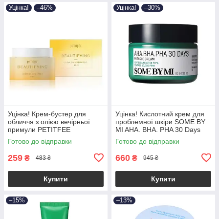
Уцінка!
–46%
Уцінка!
–30%
Уцінка! Крем-бустер для
Уцінка! Кислотний крем для
обличчя з олією вечірньої
проблемної шкіри SOME BY
примули PETITFEE
MI AHA. BHA. PHA 30 Days
Beautifying Glow On Hydration
Miracle Cream 60ml
Готово до відправки
Готово до відправки
50ml (до 01.11.2026)
(Прим'яте паковання!)
259
660
₴
₴
483 ₴
945 ₴
Купити
Купити
–15%
–13%