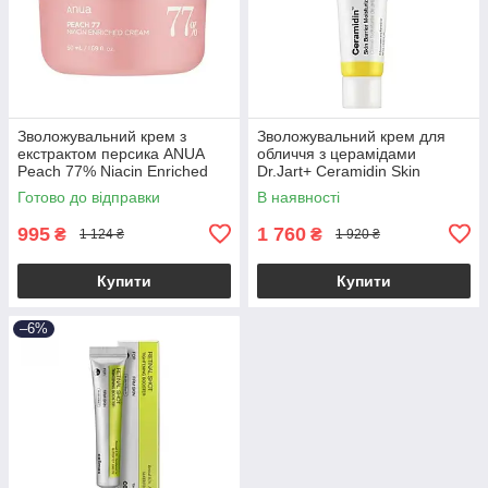
Зволожувальний крем з
Зволожувальний крем для
екстрактом персика ANUA
обличчя з церамідами
Peach 77% Niacin Enriched
Dr.Jart+ Ceramidin Skin
Cream 50ml
Barrier Moisturizing Cream
Готово до відправки
В наявності
50ml
995
1 760
₴
₴
1 124 ₴
1 920 ₴
Купити
Купити
–6%