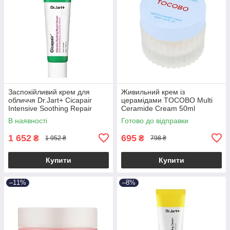
Заспокійливий крем для
Живильний крем із
обличчя Dr.Jart+ Cicapair
церамідами TOCOBO Multi
Intensive Soothing Repair
Ceramide Cream 50ml
Cream 50ml
В наявності
Готово до відправки
1 652
695
₴
₴
1 952 ₴
798 ₴
Купити
Купити
–11%
–8%