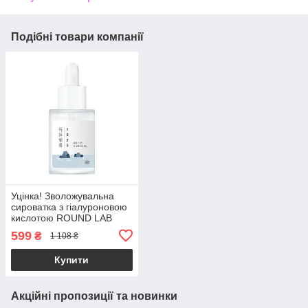
Подібні товари компанії
Уцінка! Зволожувальна
сироватка з гіалуроновою
кислотою ROUND LAB
1025 Dokdo Ampoule 45g
599
₴
1 108 ₴
(Термін придатності: до
26.11.2026)
Купити
Акційні пропозиції та новинки