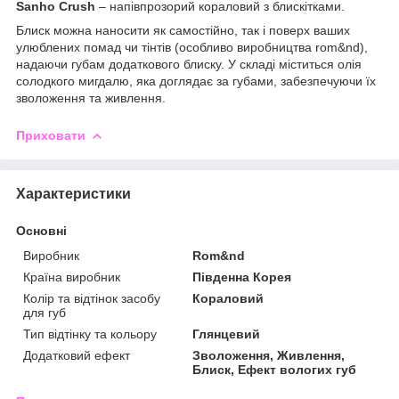
Sanho Crush
– напівпрозорий кораловий з блискітками.
Блиск можна наносити як самостійно, так і поверх ваших
улюблених помад чи тінтів (особливо виробництва rom&nd),
надаючи губам додаткового блиску. У складі міститься олія
солодкого мигдалю, яка доглядає за губами, забезпечуючи їх
зволоження та живлення.
Приховати
Характеристики
Основні
Виробник
Rom&nd
Країна виробник
Південна Корея
Колір та відтінок засобу
Кораловий
для губ
Тип відтінку та кольору
Глянцевий
Додатковий ефект
Зволоження, Живлення,
Блиск, Ефект вологих губ