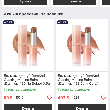
Купити
Купити
Акційні пропозиції та новинки
–78%
–10%
Бальзам для губ Rom&nd
Бальзам для губ Rom&nd
Glasting Melting Balm
Glasting Melting Balm
(Відтінок: #10 Nu Beige) 3.5g
(Відтінок: #11 Buffy Coral)
(Термін придатності: до
3.5g
Готово до відправки
Готово до відправки
27.08.2026)
99
407
₴
₴
452 ₴
452 ₴
Купити
Купити