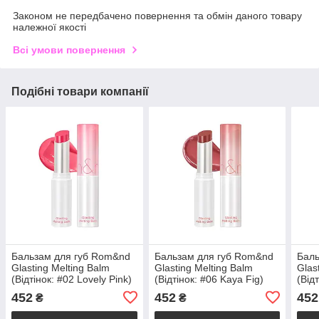
Законом не передбачено повернення та обмін даного товару
належної якості
Всі умови повернення
Подібні товари компанії
Бальзам для губ Rom&nd
Бальзам для губ Rom&nd
Баль
Glasting Melting Balm
Glasting Melting Balm
Glas
(Відтінок: #02 Lovely Pink)
(Відтінок: #06 Kaya Fig)
(Від
3.5g
3.5g
3.5g
452
452
452
₴
₴