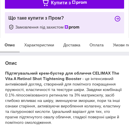
Купити з
Що таке купити з Пром?
Замовлення під захистом
Опис
Характеристики
Доставка
Оплата
Умови п
Опис
Підтягувальний крем-бустер для обличчя CELIMAX The
Vita A Retinol Shot Tightening Booster
- це інтенсивний
антивіковий догляд, створений для помітного покращення
пружності, еластичності та текстури шкіри. Завдяки комбінації
0.1% ліпосомізованого ретиналю та 3% матриксилу, засіб
глибоко впливає на шкіру, зменшуючи зморшки, пори та інші
ознаки старіння, активізуючи вироблення колагену, еластину
та гіалуронової кислоти. Ідеальний варіант для тих, хто
прагне підтягнутого овалу обличчя, гладкої поверхні шкіри й
помітного омолодження.