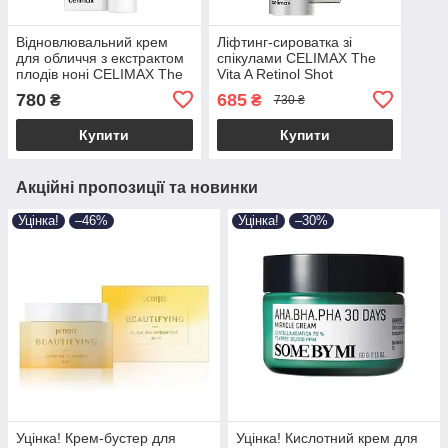
Відновлювальний крем
Ліфтинг-сироватка зі
для обличчя з екстрактом
спікулами CELIMAX The
плодів ноні CELIMAX The
Vita A Retinol Shot
Real Noni Energy Repair
Tightening Serum 30ml
780
685
₴
₴
730 ₴
Cream 50ml
Купити
Купити
Акційні пропозиції та новинки
Уцінка!
–46%
Уцінка!
–30%
Уцінка! Крем-бустер для
Уцінка! Кислотний крем для