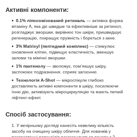
Активні компоненти:
0.1% ліпосомізований ретиналь
— активна форма
вітаміну A, яка діє швидше та ефективніше за ретинол,
розгладжує зморшки, вирівнює тон шкіри, пришвидшує
регенерацію, покращує пружність і бореться з акне.
3% Matrixyl (пептидний комплекс)
— стимулює
оновлення клітин, підвищує еластичність, зменшує
заломи та мімічні зморшки.
1% пантенолу
— зволожує, пом’якшує шкіру,
заспокоює подразнення, сприяє загоєнню.
Технологія A-Shot
— мікроспікули глибоко
доставляють активні компоненти в шкіру, посилюючи
їхню дію, активізують мікроциркуляцію та мають легкий
ліфтинг-ефект.
Спосіб застосування:
У вечірньому догляді нанесіть невелику кількість
засобу на очищену шкіру обличчя. Для новачків у