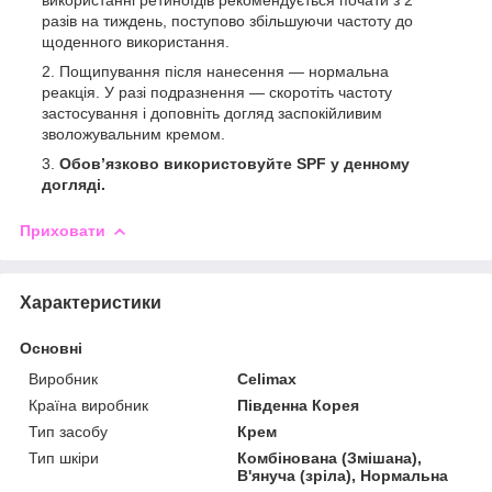
використанні ретиноїдів рекомендується почати з 2
разів на тиждень, поступово збільшуючи частоту до
щоденного використання.
Пощипування після нанесення — нормальна
реакція. У разі подразнення — скоротіть частоту
застосування і доповніть догляд заспокійливим
зволожувальним кремом.
Обов’язково використовуйте SPF у денному
догляді.
Приховати
Характеристики
Основні
Виробник
Celimax
Країна виробник
Південна Корея
Тип засобу
Крем
Тип шкіри
Комбінована (Змішана),
В'януча (зріла), Нормальна