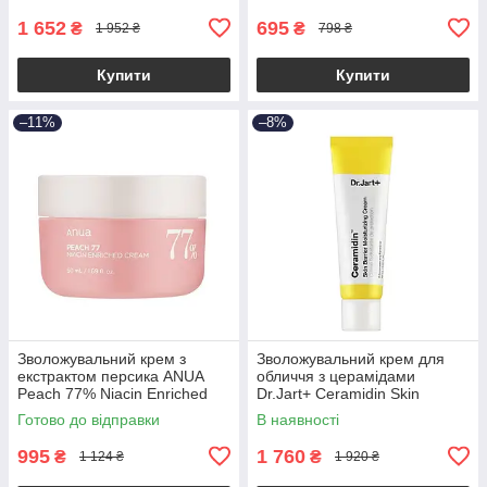
1 652
695
₴
₴
1 952 ₴
798 ₴
Купити
Купити
–11%
–8%
Зволожувальний крем з
Зволожувальний крем для
екстрактом персика ANUA
обличчя з церамідами
Peach 77% Niacin Enriched
Dr.Jart+ Ceramidin Skin
Cream 50ml
Barrier Moisturizing Cream
Готово до відправки
В наявності
50ml
995
1 760
₴
₴
1 124 ₴
1 920 ₴