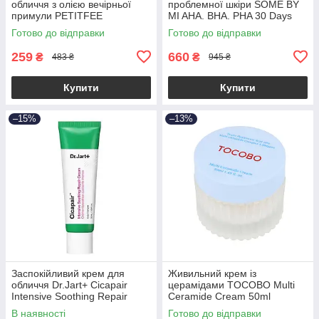
обличчя з олією вечірньої
проблемної шкіри SOME BY
примули PETITFEE
MI AHA. BHA. PHA 30 Days
Beautifying Glow On Hydration
Miracle Cream 60ml
Готово до відправки
Готово до відправки
50ml (до 01.11.2026)
(Прим'яте паковання!)
259
660
₴
₴
483 ₴
945 ₴
Купити
Купити
–15%
–13%
Заспокійливий крем для
Живильний крем із
обличчя Dr.Jart+ Cicapair
церамідами TOCOBO Multi
Intensive Soothing Repair
Ceramide Cream 50ml
Cream 50ml
В наявності
Готово до відправки