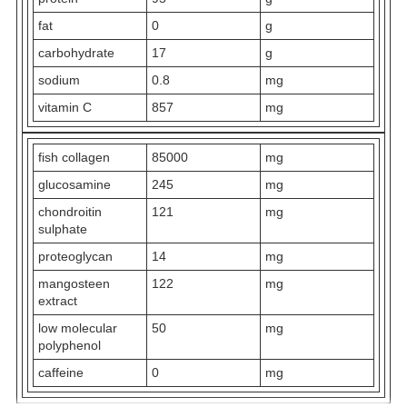
fat
0
g
carbohydrate
17
g
sodium
0.8
mg
vitamin C
857
mg
fish collagen
85000
mg
glucosamine
245
mg
chondroitin
121
mg
sulphate
proteoglycan
14
mg
mangosteen
122
mg
extract
low molecular
50
mg
polyphenol
caffeine
0
mg