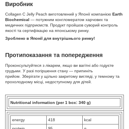
Виробник
Collagen C Jelly Peach виготовлений у Японії компанією
Earth
Biochemical
— потужним конгломератом харчових та
медичних підприємств. Продукт пройшов суворий контроль
якості та сертифікацію на японському ринку.
Зроблено в Японії для внутрішнього ринку!
Протипоказання та попередження
Проконсультуйтеся з лікарем, якщо ви вагітні або годуєте
грудьми. У разі погіршення стану — припиніть
прийом. Зберігати у щільно закритому вигляді, у темному та
прохолодному місці, недоступному для дітей.
Nutritional information (per 1 box: 340 g)
energy
418
kcal
protein
95
g