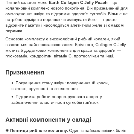
Питний колаген-желе
Earth Collagen C Jelly Peach
– це
колагеновий комплекс нового покоління. Він призначений для
омолодження шкіри та підтримки здоров’я суглобів. Більше не
потрібно відміряти порошок чи змішувати його — просто
відкрийте пакетик і насолодіться апетитним желе
зі смаком
персика
.
Основою комплексу є високоякісний рибний колаген, який
вважається найлегкозасвоюваним. Крім того, Collagen C Jelly
містить 6 додаткових компонентів для краси та здоров’я —
глюкозамін, хондроїтин, вітамін С, протеоглікан та інші.
Призначення
Покращення стану шкіри: повернення їй краси,
свіжості, пружності та зволоження.
Підтримка роботи опорно-рухового апарату:
забезпечення еластичності суглобів і зв’язок.
Активні компоненти у складі
✺
Пептиди рибного колагену.
Один із найважливіших білків