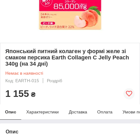
Японський питний колаген у формі желе зі
смаком персика Earth Collagen C Jelly Peach
340g (на 34 дні)
Немає в наявності
Код: EARTH-015
Роздріб
1 155
₴
Опис
Характеристики
Доставка
Оплата
Умови п
Опис