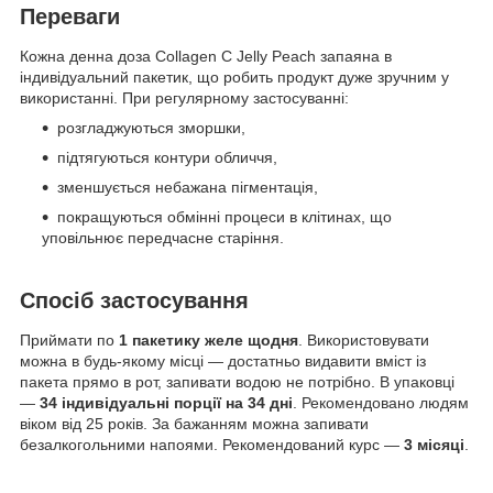
Переваги
Кожна денна доза Collagen C Jelly Peach запаяна в
індивідуальний пакетик, що робить продукт дуже зручним у
використанні. При регулярному застосуванні:
розгладжуються зморшки,
підтягуються контури обличчя,
зменшується небажана пігментація,
покращуються обмінні процеси в клітинах, що
уповільнює передчасне старіння.
Спосіб застосування
Приймати по
1 пакетику желе щодня
. Використовувати
можна в будь-якому місці — достатньо видавити вміст із
пакета прямо в рот, запивати водою не потрібно. В упаковці
—
34 індивідуальні порції на 34 дні
. Рекомендовано людям
віком від 25 років. За бажанням можна запивати
безалкогольними напоями. Рекомендований курс —
3 місяці
.