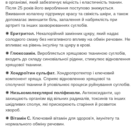
в організмі, який забезпечує міцність і еластичність тканин.
Після 25 років його вироблення поступово знижується.
Вживання колагену підтримує красу та свіжість шкіри, а також
допомагає зменшити біль, запалення й набряклість при
артриті та інших захворюваннях суглобів.
✺
Еритритол.
Некалорійний замінник цукру, який надає
солодкого смаку без негативного впливу на обмін речовин. Не
впливає на рівень інсуліну та цукру в крові.
✺
Глюкозамін.
Виробляється хрящовою тканиною суглобів,
входить до складу синовіальної рідини, стимулює відновлення
хрящової тканини.
✺
Хондроїтин сульфат.
Хондропротектор і ключовий
компонент хряща. Сприяє відновленню хрящової та
сполучної тканини й уповільнює процеси руйнування суглобів.
✺
Низькомолекулярні поліфеноли.
Антиоксиданти, що
захищають організм від вільних радикалів, токсинів та інших
шкідливих сполук, які прискорюють старіння й розвиток
хвороб.
✺
Вітамін С.
Ключовий вітамін для здоров’я, імунітету та
нормального обміну речовин.