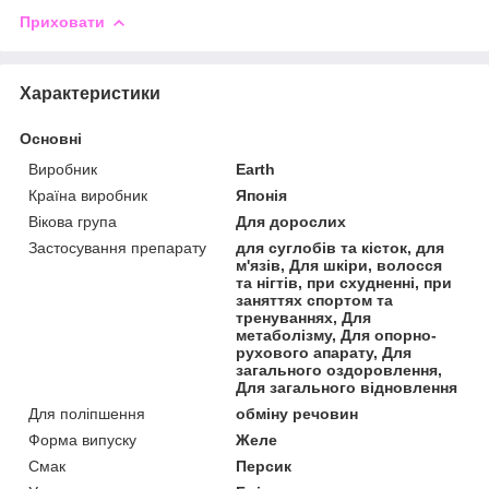
Приховати
Характеристики
Основні
Виробник
Earth
Країна виробник
Японія
Вікова група
Для дорослих
Застосування препарату
для суглобів та кісток, для
м'язів, Для шкіри, волосся
та нігтів, при схудненні, при
заняттях спортом та
тренуваннях, Для
метаболізму, Для опорно-
рухового апарату, Для
загального оздоровлення,
Для загального відновлення
Для поліпшення
обміну речовин
Форма випуску
Желе
Смак
Персик