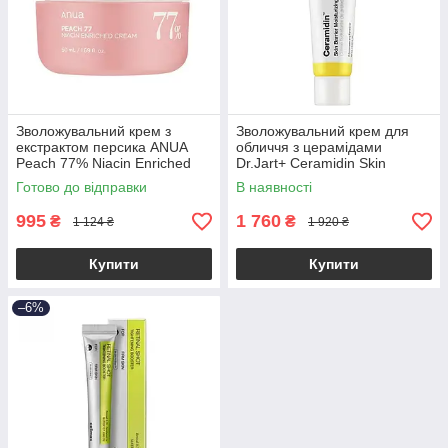
Зволожувальний крем з
Зволожувальний крем для
екстрактом персика ANUA
обличчя з церамідами
Peach 77% Niacin Enriched
Dr.Jart+ Ceramidin Skin
Cream 50ml
Barrier Moisturizing Cream
Готово до відправки
В наявності
50ml
995
1 760
₴
₴
1 124 ₴
1 920 ₴
Купити
Купити
–6%