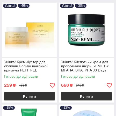
Уцінка!
–46%
Уцінка!
–30%
Уцінка! Крем-бустер для
Уцінка! Кислотний крем для
обличчя з олією вечірньої
проблемної шкіри SOME BY
примули PETITFEE
MI AHA. BHA. PHA 30 Days
Beautifying Glow On Hydration
Miracle Cream 60ml
Готово до відправки
Готово до відправки
50ml (до 01.11.2026)
(Прим'яте паковання!)
259
660
₴
₴
483 ₴
945 ₴
Купити
Купити
–15%
–13%