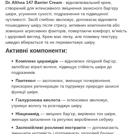
Dr. Althea 147 Barrier Cream
- відновлювальний крем,
створений для інтенсивного зміцнення захисного бар’єру
шкіри, усунення сухості, подразнення та підвищеної
чутливості. Засіб глибоко зволожує, допомагає відновити
пошкоджену шкіру після стресу, активних компонентів або
зовнішніх агресивних факторів, повертаючи комфорт, м’якість
і здоровий вигляд. Крем має легку, але поживну текстуру,
швидко вбирається та не перевантажує шкіру.
Активні компоненти:
Комплекс церамідів
— відновлює ліпідний бар’єр,
запобігає втраті вологи, підвищує стійкість шкіри до
подразників.
Пантенол
— заспокоює, зменшує почервоніння,
прискорює регенерацію та підтримує природні захисні
функції шкіри.
Гіалуронова кислота
— інтенсивно зволожує,
утримує вологу та розгладжує шкіру.
Ніацинамід
— зміцнює бар’єр, вирівнює тон шкіри,
зменшує запалення та регулює вироблення себуму.
Заспокійливі рослинні екстракти
— допомагають
зменшити чутливість і підтримують здоровий баланс