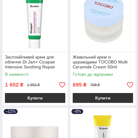
Заспокійливий крем для
Живильний крем із
обличчя Dr.Jart+ Cicapair
церамідами TOCOBO Multi
Intensive Soothing Repair
Ceramide Cream 50ml
Cream 50ml
В наявності
Готово до відправки
1 652
695
₴
₴
1 952 ₴
798 ₴
Купити
Купити
–11%
–8%