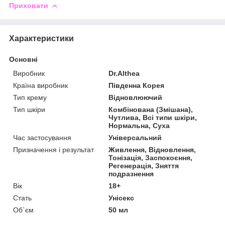
Приховати
Характеристики
Основні
Виробник
Dr.Althea
Країна виробник
Південна Корея
Тип крему
Відновлюючий
Тип шкіри
Комбінована (Змішана),
Чутлива, Всі типи шкіри,
Нормальна, Суха
Час застосування
Універсальний
Призначення і результат
Живлення, Відновлення,
Тонізація, Заспокоєння,
Регенерація, Зняття
подразнення
Вік
18+
Стать
Унісекс
Об`єм
50 мл