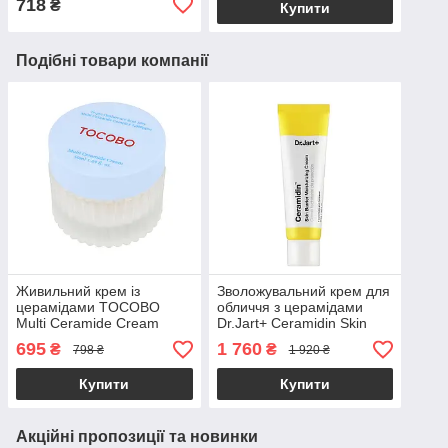
718
₴
Купити
Подібні товари компанії
Живильний крем із
Зволожувальний крем для
церамідами TOCOBO
обличчя з церамідами
Multi Ceramide Cream
Dr.Jart+ Ceramidin Skin
50ml
Barrier Moisturizing Cream
695
1 760
₴
₴
798 ₴
1 920 ₴
50ml
Купити
Купити
Акційні пропозиції та новинки